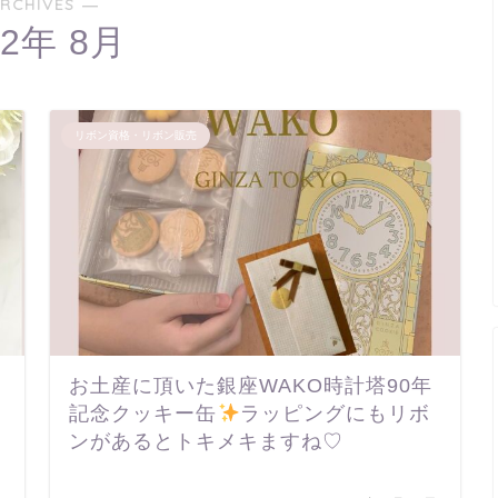
RCHIVES ―
22年 8月
リボン資格・リボン販売
お土産に頂いた銀座WAKO時計塔90年
記念クッキー缶
ラッピングにもリボ
ンがあるとトキメキますね♡