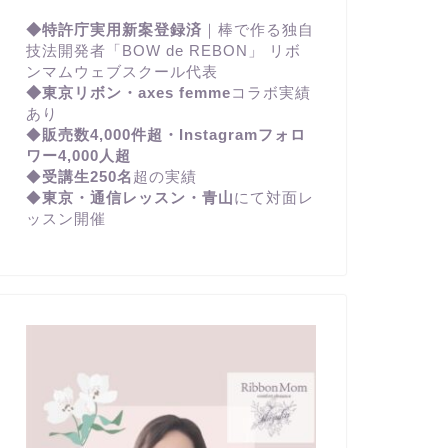
◆特許庁実用新案登録済
｜棒で作る独自
技法開発者「BOW de REBON」 リボ
ンマムウェブスクール代表
◆東京リボン・axes femme
コラボ実績
あり
◆
販売数4,000件超・Instagramフォロ
ワー4,000人超
◆
受講生250名
超の実績
◆
東京・通信レッスン・青山
にて対面レ
ッスン開催