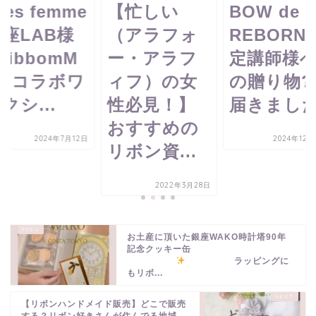
xes femme
【忙しい
BOW de
座LAB様
（アラフォ
REBORN
RibbomM
ー・アラフ
定講師様
omコラボワ
ィフ）の女
の贈り物?
クシ...
性必見！】
届きました
おすすめの
2024年7月12日
2024年12月
リボン資...
2022年3月28日
お土産に頂いた銀座WAKO時計塔90年
記念クッキー缶
ラッピングに
もリボ...
【リボンハンドメイド販売】どこで販売
する？リボン好きさんが住んでる地域