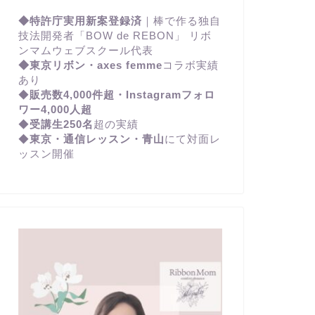
◆特許庁実用新案登録済
｜棒で作る独自
技法開発者「BOW de REBON」 リボ
ンマムウェブスクール代表
◆東京リボン・axes femme
コラボ実績
あり
◆
販売数4,000件超・Instagramフォロ
ワー4,000人超
◆
受講生250名
超の実績
◆
東京・通信レッスン・青山
にて対面レ
ッスン開催