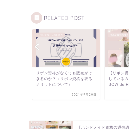
RELATED POST
リボン資格・リボン販売
リボン教室の様子
華やか・リ
リボン資格がなくても販売がで
【リボン講
クリスマス
きるのか？（リボン資格を取る
している方
にも！
メリットについて）
BOW de 
2022年12月3日
2021年9月20日
【ハンドメイド資格の通信