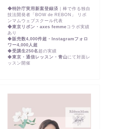
◆特許庁実用新案登録済
｜棒で作る独自
技法開発者「BOW de REBON」 リボ
ンマムウェブスクール代表
◆東京リボン・axes femme
コラボ実績
あり
◆
販売数4,000件超・Instagramフォロ
ワー4,000人超
◆
受講生250名
超の実績
◆
東京・通信レッスン・青山
にて対面レ
ッスン開催