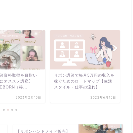
・生徒様の作品紹介♡
リボン資格・リボン販売
リ
師資格取得を目指い
リボン講師で毎月5万円の収入を
【
にオススメ講座】
稼ぐためのロードマップ【生活
ボ
REBORN（棒...
スタイル・仕事の流れ】
リ
2023年2月15日
2022年6月15日
講
【リボンハンドメイド販売】