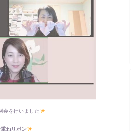
例会を行いました
段重ねリボン