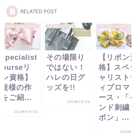
RELATED POST
ン教室の様子・生徒様の作品紹介♡
リボン資格・リボン販売
リボン資格・リボン販売
specialist
その場限り
【リボン
Courseリ
ではない！
格】スペ
ボン資格】
ハレの日グ
ャリスト
生徒様の作
ッズを!!
ィプロマ
をご紹...
ース・「
2024年2月12日
ンド刺繍
2023年11月11日
ボン」...
2024年5