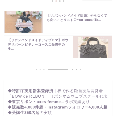
【リボンハンドメイド販売】やらなくて
も良いことリスト♡YouTubeに動...
【リボンハンドメイドディプロマ】ボウ
デリボーンビギナーコースご受講中の
生...
◆特許庁実用新案登録済
｜棒で作る独自技法開発者
「BOW de REBON」 リボンマムウェブスクール代表
◆東京リボン・axes femme
コラボ実績あり
◆
販売数4,000件超・Instagramフォロワー4,000人超
◆
受講生250名
超の実績