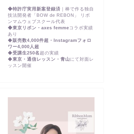
◆特許庁実用新案登録済
｜棒で作る独自
技法開発者「BOW de REBON」 リボ
ンマムウェブスクール代表
◆東京リボン・axes femme
コラボ実績
あり
◆
販売数4,000件超・Instagramフォロ
ワー4,000人超
◆
受講生250名
超の実績
◆
東京・通信レッスン・青山
にて対面レ
ッスン開催