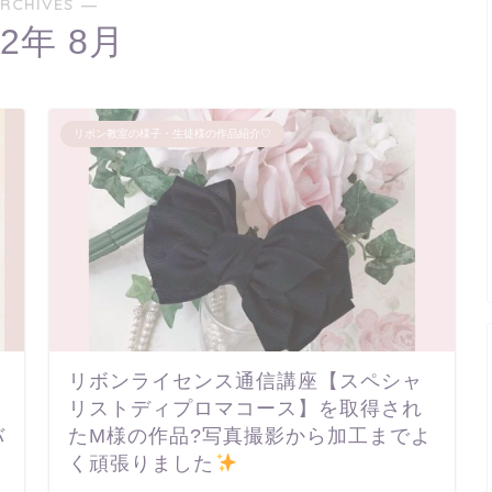
RCHIVES ―
22年 8月
リボン教室の様子・生徒様の作品紹介♡
リボンライセンス通信講座【スペシャ
リストディプロマコース】を取得され
バ
たM様の作品?写真撮影から加工までよ
く頑張りました