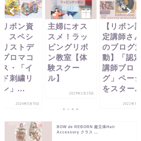
【リボン資
主婦にオス
【リボン
格】スペシ
スメ！ラッ
定講師さ
ャリストデ
ピングリボ
のブログ
ィプロマコ
ン教室【体
動】「認
ース・「イ
験スクー
講師ブロ
ンド刺繍リ
ル】
グ」ペー
ン」...
をスター..
2023年2月23日
2024年5月15日
2022年10
BOW de REBORN 超立体Hair
Accessory クラス ...