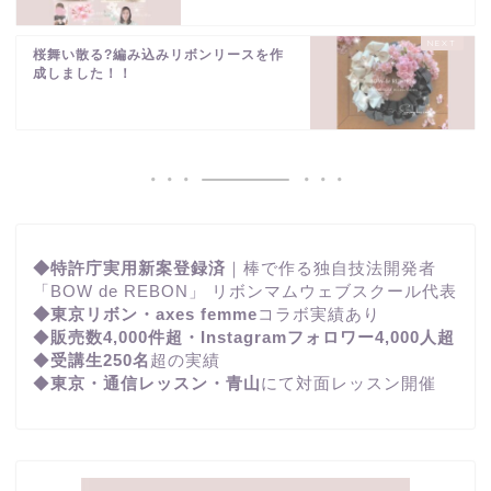
桜舞い散る?編み込みリボンリースを作
成しました！！
◆特許庁実用新案登録済
｜棒で作る独自技法開発者
「BOW de REBON」 リボンマムウェブスクール代表
◆東京リボン・axes femme
コラボ実績あり
◆
販売数4,000件超・Instagramフォロワー4,000人超
◆
受講生250名
超の実績
◆
東京・通信レッスン・青山
にて対面レッスン開催