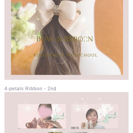
4-petals Ribbon・2nd