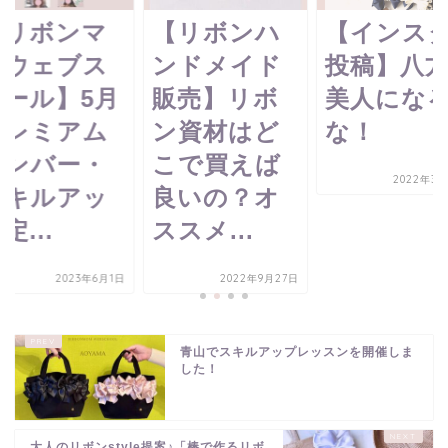
【リボンマ
【リボンハ
【インス
ムウェブス
ンドメイド
投稿】八
クール】5月
販売】リボ
美人にな
プレミアム
ン資材はど
な！
メンバー・
こで買えば
2022年3月
スキルアッ
良いの？オ
定...
ススメ...
2023年6月1日
2022年9月27日
青山でスキルアップレッスンを開催しま
した！
大人のリボンstyle提案♪「棒で作るリボ