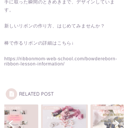
手に取った瞬間のときめきまで、デザインしていま
す。
新しいリボンの作り方、はじめてみませんか？
棒で作るリボンの詳細はこちら↓
https://ribbonmom-web-school.com/bowdereborn-
ribbon-lesson-information/
RELATED POST
ン資格・リボン販売
メンバー投稿
リボン資格・リボン販売