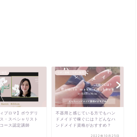
ン販売
リボン資格・リボン販売
リ
ィプロマ】ボウデリ
不器用と感じている方でもハン
「
ス・スペシャリスト
ドメイドで稼ぐには？どんなハ
s
コース認定講師
ンドメイド資格がおすすめ？
販
2022年10月25日