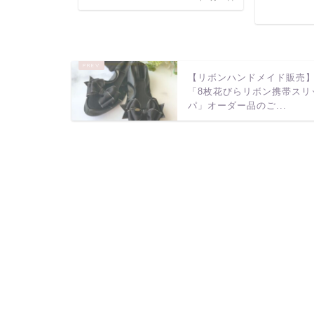
【リボンハンドメイド販売
「8枚花びらリボン携帯スリ
パ」オーダー品のご...