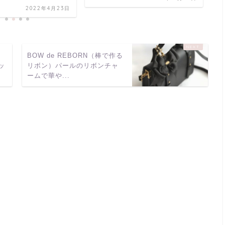
2022年4月23日
】
BOW de REBORN（棒で作る
ッ
リボン）パールのリボンチャ
ームで華や...