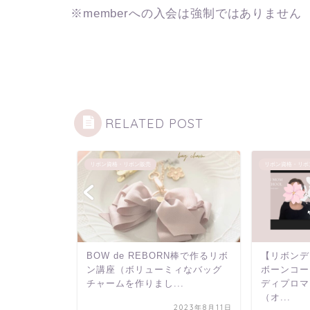
※memberへの入会は強制ではありません
RELATED POST
リボン資格・リボン販売
リボン資格・リボ
ルカリ
BOW de REBORN棒で作るリボ
【リボンデ
？ハンドメイド
ン講座（ボリューミィなバッグ
ボーンコー
おすす...
チャームを作りまし...
ディプロマ
（オ...
2023年3月10日
2023年8月11日