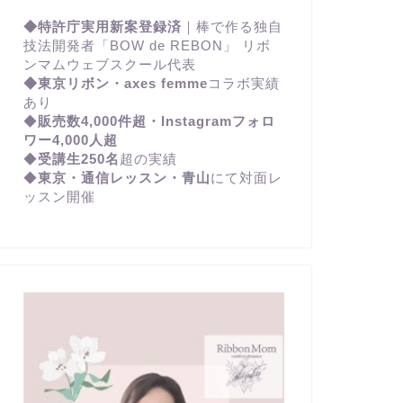
◆特許庁実用新案登録済
｜棒で作る独自
技法開発者「BOW de REBON」 リボ
ンマムウェブスクール代表
◆東京リボン・axes femme
コラボ実績
あり
◆
販売数4,000件超・Instagramフォロ
ワー4,000人超
◆
受講生250名
超の実績
◆
東京・通信レッスン・青山
にて対面レ
ッスン開催