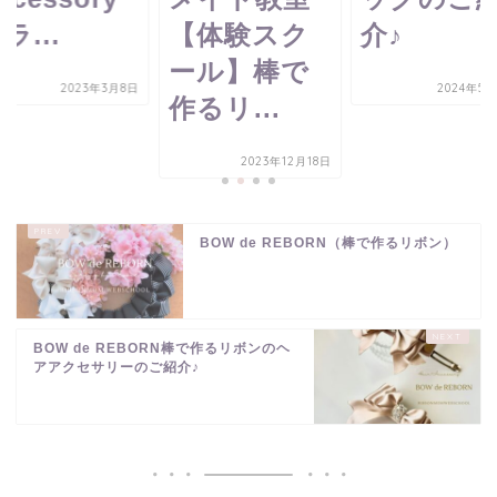
ラ...
【体験スク
介♪
ール】棒で
2023年3月8日
2024年5月
作るリ...
2023年12月18日
BOW de REBORN（棒で作るリボン）
BOW de REBORN棒で作るリボンのヘ
アアクセサリーのご紹介♪