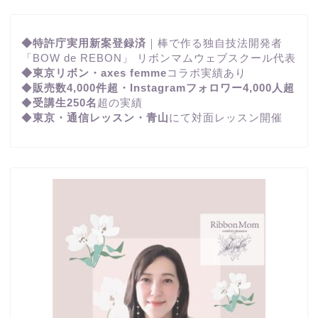
◆特許庁実用新案登録済
｜棒で作る独自技法開発者
「BOW de REBON」 リボンマムウェブスクール代表
◆東京リボン・axes femme
コラボ実績あり
◆
販売数4,000件超・Instagramフォロワー4,000人超
◆
受講生250名
超の実績
◆
東京・通信レッスン・青山
にて対面レッスン開催