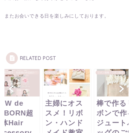
またお会いできる日を楽しみにしております。
RELATED POST
ン教室の様子・生徒様の作品紹介♡
お知らせ
リボン資格・リボン販売
OW de
主婦にオス
棒で作る
EBORN超
スメ！リボ
ボンで作
体Hair
ン・ハンド
ジュート
ccessory
メイド教室
ッグのご