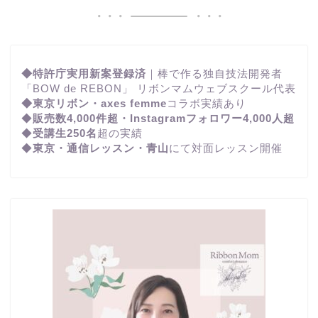
◆特許庁実用新案登録済
｜棒で作る独自技法開発者
「BOW de REBON」 リボンマムウェブスクール代表
◆東京リボン・axes femme
コラボ実績あり
◆
販売数4,000件超・Instagramフォロワー4,000人超
◆
受講生250名
超の実績
◆
東京・通信レッスン・青山
にて対面レッスン開催