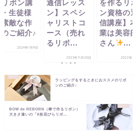
るリボン講
通信レッス
を作るリ
座・生徒様
ン】スペシ
ン資格の
の素敵な作
ャリストコ
信講座】
品のご紹介♪
ース（売れ
業は美容
るリボ...
さん
...
2024年1月9日
2023年11月20日
2022年9
ラッピングをするときにおススメのリボ
ンのご紹介♪
BOW de REBORN（棒で作るリボン）
大きさ違いの「8枚花びらリボ...