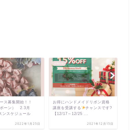
お知らせ
お
ース募集開始！！
お得にハンドメイドリボン資格
ス
ボーン） 2.3月
講座を受講する
チャンスです?
ス
ッスンスケジュール
【12/17～12/25 ...
【
中
2022年1月25日
2021年12月15日