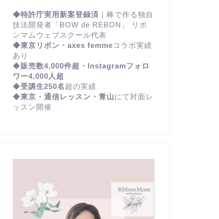
◆特許庁実用新案登録済
｜棒で作る独自
技法開発者「BOW de REBON」 リボ
ンマムウェブスクール代表
◆東京リボン・axes femme
コラボ実績
あり
◆
販売数4,000件超・Instagramフォロ
ワー4,000人超
◆
受講生250名
超の実績
◆
東京・通信レッスン・青山
にて対面レ
ッスン開催