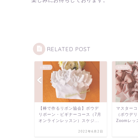
楽しみにお待ちしております。
RELATED POST
お知らせ
お知らせ
プロマコー
【棒で作るリボン協会】ボウデ
マスターコ
礼！！
リボーン・ビギナーコース（7月
（ボウデリ
ペーン実施
オンラインレッスン）スケジ...
Zoomレ
2022年6月2日
2021年8月24日