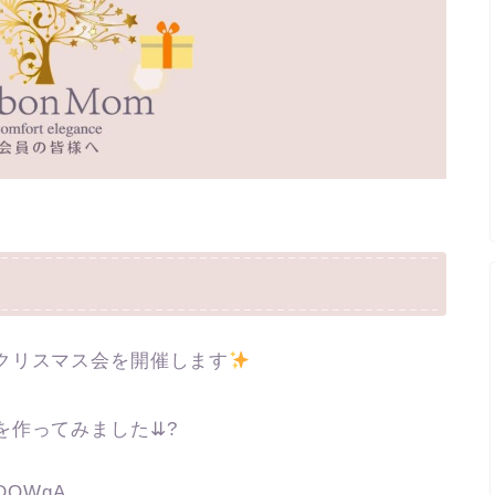
クリスマス会を開催します
を作ってみました⇊?
cBDQWqA