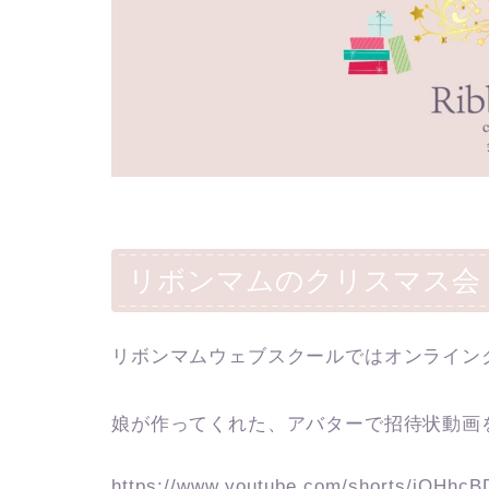
リボンマムのクリスマス会
リボンマムウェブスクールではオンライン
娘が作ってくれた、アバターで招待状動画
https://www.youtube.com/shorts/iQHh