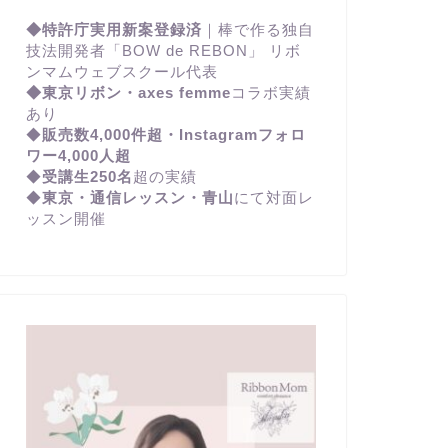
◆特許庁実用新案登録済
｜棒で作る独自
技法開発者「BOW de REBON」 リボ
ンマムウェブスクール代表
◆東京リボン・axes femme
コラボ実績
あり
◆
販売数4,000件超・Instagramフォロ
ワー4,000人超
◆
受講生250名
超の実績
◆
東京・通信レッスン・青山
にて対面レ
ッスン開催