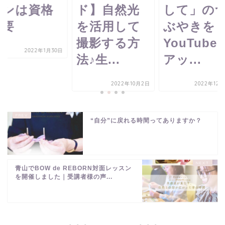
ド】自然光
して」のつ
界）
を活用して
ぶやきを
撮影する方
YouTubeに
0日
法♪生...
アッ...
2022年10月2日
2022年12月26日
“自分”に戻れる時間ってありますか？
青山でBOW de REBORN対面レッスン
を開催しました｜受講者様の声...