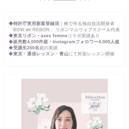
◆特許庁実用新案登録済
｜棒で作る独自技法開発者
「BOW de REBON」 リボンマムウェブスクール代表
◆東京リボン・axes femme
コラボ実績あり
◆
販売数4,000件超・Instagramフォロワー4,000人超
◆
受講生250名
超の実績
◆
東京・通信レッスン・青山
にて対面レッスン開催