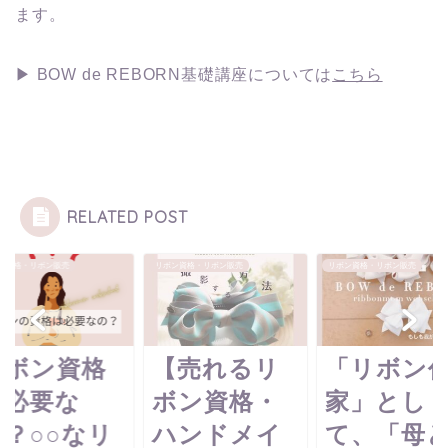
ます。
▶ BOW de REBORN基礎講座については
こちら
RELATED POST
リボン資格・リボン販売
リボン資格・リボン販売
リボン資格・リ
【売れるリ
「リボン作
blac
ボン資格・
家」とし
whi
ハンドメイ
て、「母と
トー