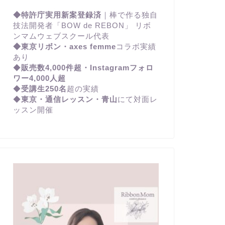
◆特許庁実用新案登録済
｜棒で作る独自
技法開発者「BOW de REBON」 リボ
ンマムウェブスクール代表
◆東京リボン・axes femme
コラボ実績
あり
◆
販売数4,000件超・Instagramフォロ
ワー4,000人超
◆
受講生250名
超の実績
◆
東京・通信レッスン・青山
にて対面レ
ッスン開催