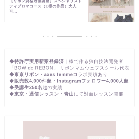
【リボン資格通信講座】スペシャリスト
ディプロマコース（E様の作品）大人
可...
◆特許庁実用新案登録済
｜棒で作る独自技法開発者
「BOW de REBON」 リボンマムウェブスクール代表
◆東京リボン・axes femme
コラボ実績あり
◆
販売数4,000件超・Instagramフォロワー4,000人超
◆
受講生250名
超の実績
◆
東京・通信レッスン・青山
にて対面レッスン開催