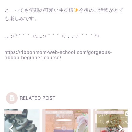
とーっても笑顔の可愛い生徒様
今後のご活躍がとて
も楽しみです。
｡.｡:+* ﾟ ゜ﾟ
+:｡.｡:+
ﾟ ゜ﾟ
+:｡.｡.｡:+
ﾟ ゜ﾟ *+
https://ribbonmom-web-school.com/gorgeous-
ribbon-beginner-course/
RELATED POST
ン資格・リボン販売
リボン資格・リボン販売
リボン資格・リボン販売