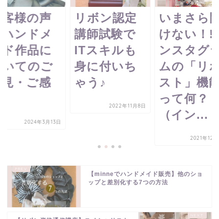
お客様の声
リボン認定
いまさら
（ハンドメ
講師試験で
けない！!
イド作品に
ITスキルも
ンスタグ
ついてのご
身に付いち
ムの「リ
意見・ご感
ゃう♪
スト」機
想）
って何？
2022年11月8日
（イン...
2024年3月13日
2021年12
【minneでハンドメイド販売】他のショ
ップと差別化する7つの方法