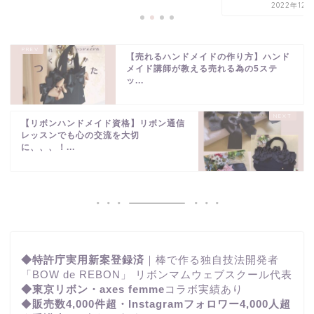
2022年12月
【売れるハンドメイドの作り方】ハンド
メイド講師が教える売れる為の5ステ
ッ...
【リボンハンドメイド資格】リボン通信
レッスンでも心の交流を大切
に、、、！...
◆特許庁実用新案登録済
｜棒で作る独自技法開発者
「BOW de REBON」 リボンマムウェブスクール代表
◆東京リボン・axes femme
コラボ実績あり
◆
販売数4,000件超・Instagramフォロワー4,000人超