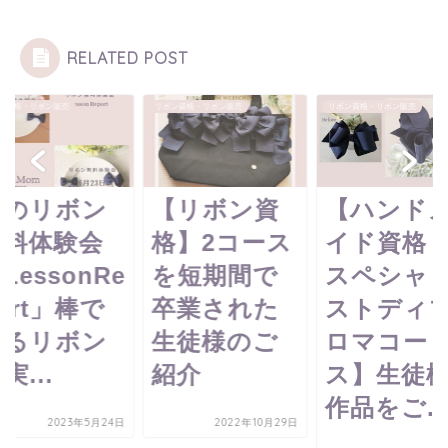
RELATED POST
ン資格・リボン販売
リボン資格・リボン販売
リボン資格・リボン販売
春のリボン
【リボン資
【ハンド
無料体験会
格】2コース
イド資格
LessonRe
を短期間で
スペシャ
ort」棒で
卒業された
ストディ
作るリボン
生徒様のご
ロマコー
実...
紹介
ス】生徒
作品をご..
2023年5月24日
2022年10月29日