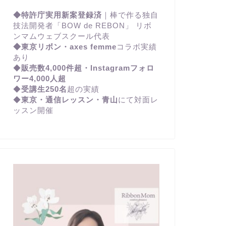
◆特許庁実用新案登録済
｜棒で作る独自
技法開発者「BOW de REBON」 リボ
ンマムウェブスクール代表
◆東京リボン・axes femme
コラボ実績
あり
◆
販売数4,000件超・Instagramフォロ
ワー4,000人超
◆
受講生250名
超の実績
◆
東京・通信レッスン・青山
にて対面レ
ッスン開催