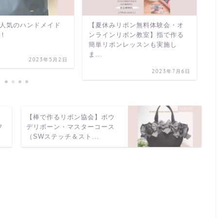
人気のハンドメイド
【夏休みリボン無料体験会・オ
主
！
ンラインリボン教室】指で作る
ボ
簡単リボンレッスンも実施し
ま...
2023年5月2日
2023年7月6日
ッ
【棒で作るリボン協会】ボウ
フ
デリボーン・マスターコース
（SWステッチ＆スト...