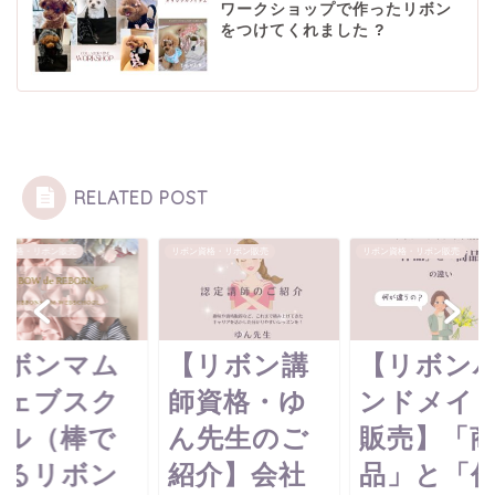
ワークショップで作ったリボン
をつけてくれました ?
RELATED POST
ン資格・リボン販売
リボン資格・リボン販売
リボン資格・リボン販売
【リボン講
【リボンハ
【インス
師資格・ゆ
ンドメイド
グラム】
ん先生のご
販売】「商
ィード投
紹介】会社
品」と「作
プロフ