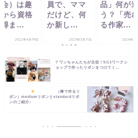
員で、ママ
品」何が違
ールへ誘
だけど、何
う？「売れ
するたった
新し...
る作家...
つの...
2023年3月11日
2024年4月16日
2022年9月
? ワンちゃんたちが主役！5/13ワークシ
ョップで作ったリボンをつけてく...
（棒で作るリ
ボン）mediumリボンとstandardリボ
ンのご紹介♪