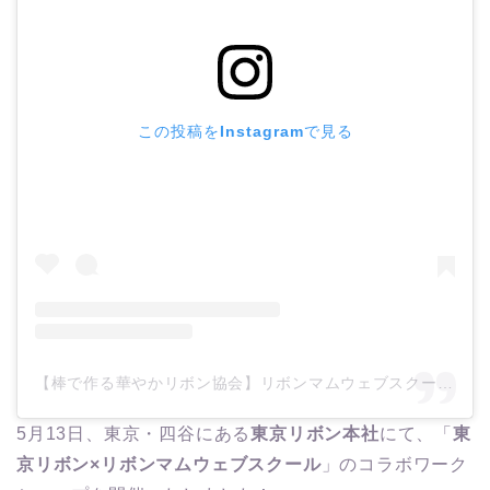
この投稿をInstagramで見る
【棒で作る華やかリボン協会】リボンマムウェブスクール本部/リボン資格・通信講座・オンラインレッスン・ハンドメイド販売/東京(@ribbonmom_webschool)がシェアした投稿
5月13日、東京・四谷にある
東京リボン本社
にて、「
東
京リボン×リボンマムウェブスクール
」のコラボワーク