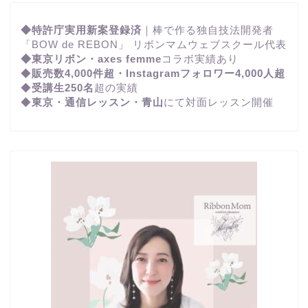
◆特許庁実用新案登録済
｜棒で作る独自技法開発者
「BOW de REBON」 リボンマムウェブスクール代表
◆東京リボン・axes femme
コラボ実績あり
◆
販売数4,000件超・Instagramフォロワー4,000人超
◆
受講生250名
超の実績
◆
東京・通信レッスン・青山
にて対面レッスン開催