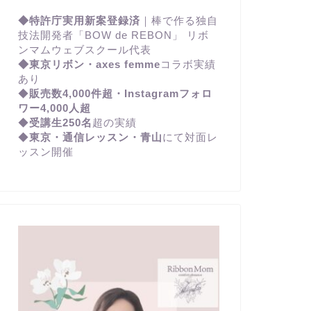
◆特許庁実用新案登録済
｜棒で作る独自
技法開発者「BOW de REBON」 リボ
ンマムウェブスクール代表
◆東京リボン・axes femme
コラボ実績
あり
◆
販売数4,000件超・Instagramフォロ
ワー4,000人超
◆
受講生250名
超の実績
◆
東京・通信レッスン・青山
にて対面レ
ッスン開催