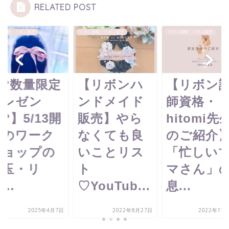
RELATED POST
ン資格・リボン販売
リボン資格・リボン販売
リボン資格・リボン販売
【?数量限定
【リボンハ
【リボン
プレゼン
ンドメイド
師資格・
?】5/13開
販売】やら
hitomi先
催のワーク
なくても良
のご紹介
ショップの
いことリス
「忙しい
目玉・リ
ト
マさん」
...
♡YouTub...
息...
2025年4月7日
2022年8月27日
2022年11