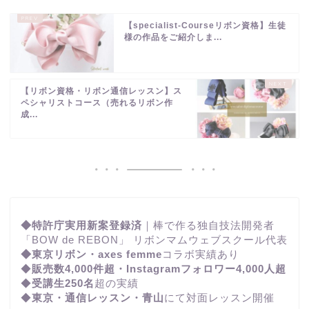
【specialist-Courseリボン資格】生徒
様の作品をご紹介しま...
【リボン資格・リボン通信レッスン】ス
ペシャリストコース（売れるリボン作
成...
◆特許庁実用新案登録済
｜棒で作る独自技法開発者
「BOW de REBON」 リボンマムウェブスクール代表
◆東京リボン・axes femme
コラボ実績あり
◆
販売数4,000件超・Instagramフォロワー4,000人超
◆
受講生250名
超の実績
◆
東京・通信レッスン・青山
にて対面レッスン開催