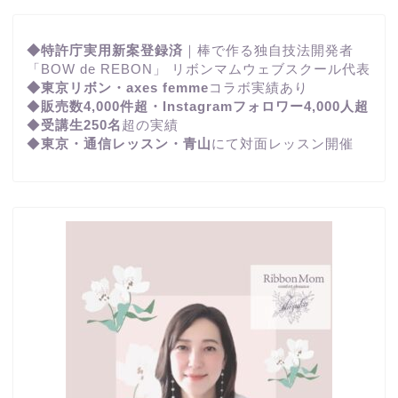
◆特許庁実用新案登録済
｜棒で作る独自技法開発者
「BOW de REBON」 リボンマムウェブスクール代表
◆東京リボン・axes femme
コラボ実績あり
◆
販売数4,000件超・Instagramフォロワー4,000人超
◆
受講生250名
超の実績
◆
東京・通信レッスン・青山
にて対面レッスン開催