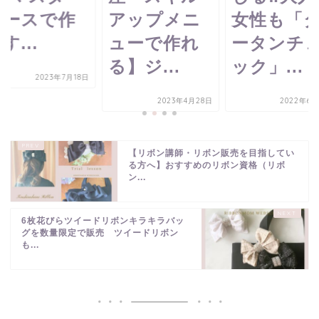
コースで作
アップメニ
女性も「
す...
ューで作れ
ータンチ
る】ジ...
ック」...
2023年7月18日
2023年4月28日
2022年6月
【リボン講師・リボン販売を目指してい
る方へ】おすすめのリボン資格（リボ
ン...
6枚花びらツイードリボンキラキラバッ
グを数量限定で販売 ツイードリボン
も...