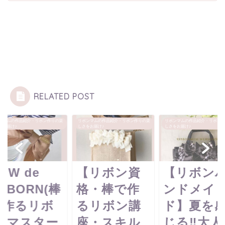
RELATED POST
ンマムの作品紹介・リボン作りの楽
リボンマムの作品紹介・リボン作りの楽
リボンマムの作品紹介・リボン作
をお届け♪
しさをお届け♪
しさをお届け♪
OW de
【リボン資
【リボン
EBORN(棒
格・棒で作
ンドメイ
で作るリボ
るリボン講
ド】夏を
ン)マスター
座・スキル
じる‼大人