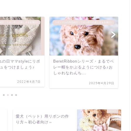
紹介・リボン作りの楽しさをお届け♪
リボンマムの作品紹介・リボン作りの楽しさをお届け♪
リ
の日ママstyleにリボ
BeretRibbonシリーズ・まるでベ
【
ュをつけましょう♪
レー帽をかぶるようにつける♪お
流
しゃれなわんち...
ボ
2022年4月7日
2025年4月29日
ム
愛犬（ペット）用リボンの作
り方～初心者向け～