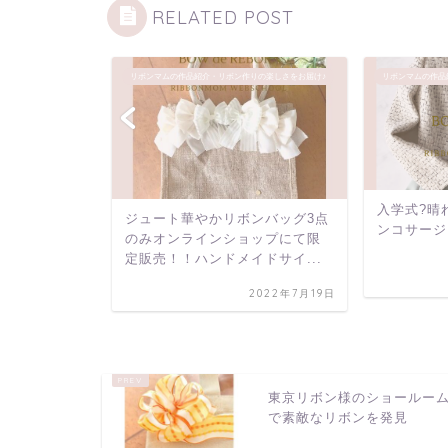
RELATED POST
りの楽しさをお届け♪
リボンマムの作品紹介・リボン作りの楽しさをお届け♪
リボンマムの作品
入学式?晴れ
イド販売】今
ジュート華やかリボンバッグ3点
ンコサージ
ボンで作るリ
のみオンラインショップにて限
で作...
定販売！！ハンドメイドサイ...
2022年9月8日
2022年7月19日
東京リボン様のショールー
で素敵なリボンを発見