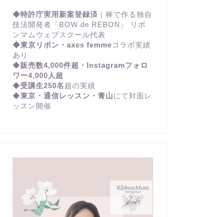
◆特許庁実用新案登録済
｜棒で作る独自
技法開発者「BOW de REBON」 リボ
ンマムウェブスクール代表
◆東京リボン・axes femme
コラボ実績
あり
◆
販売数4,000件超・Instagramフォロ
ワー4,000人超
◆
受講生250名
超の実績
◆
東京・通信レッスン・青山
にて対面レ
ッスン開催