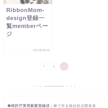
RibbonMom-
design登録一
覧memberペー
ジ
2022年5月1日
1
2
3
◆特許庁実用新案登録済
｜棒で作る独自技法開発者