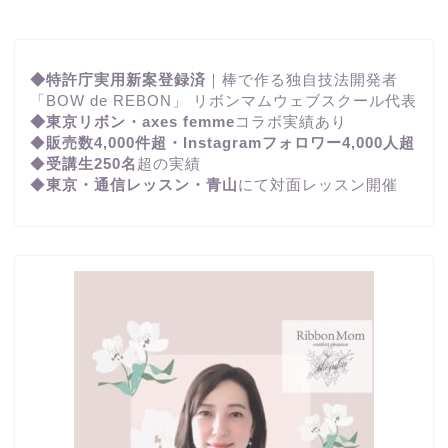
◆特許庁実用新案登録済
｜棒で作る独自技法開発者
「BOW de REBON」 リボンマムウェブスクール代表
◆東京リボン・axes femme
コラボ実績あり
◆
販売数4,000件超・Instagramフォロワー4,000人超
◆
受講生250名
超の実績
◆
東京・通信レッスン・青山
にて対面レッスン開催