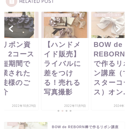
RELATED POST
ン資格・リボン販売
リボン資格・リボン販売
リボン資格・リボン販売
【リボン資
【ハンドメ
BOW de
格】2コース
イド販売】
REBORN
を短期間で
ライバルに
で作るリ
卒業された
差をつけ
ン講座（
生徒様のご
る！売れる
スターコ
紹介
写真撮影
ス）オン..
2022年10月29日
2022年11月9日
2024年2
BOW de REBORN棒で作るリボン講座