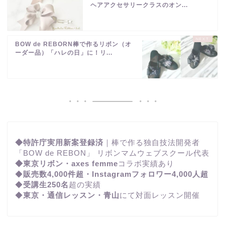
ヘアアクセサリークラスのオン...
BOW de REBORN棒で作るリボン（オ
ーダー品）「ハレの日」に！リ...
◆特許庁実用新案登録済
｜棒で作る独自技法開発者
「BOW de REBON」 リボンマムウェブスクール代表
◆東京リボン・axes femme
コラボ実績あり
◆
販売数4,000件超・Instagramフォロワー4,000人超
◆
受講生250名
超の実績
◆
東京・通信レッスン・青山
にて対面レッスン開催